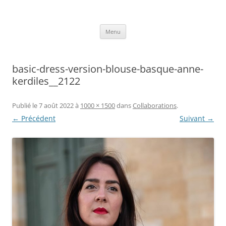
Aller
au
Axelle Design
contenu
Prints for fashion, deco and DIY.
Menu
basic-dress-version-blouse-basque-anne-
kerdiles__2122
Publié le
7 août 2022
à
1000 × 1500
dans
Collaborations
.
← Précédent
Suivant →