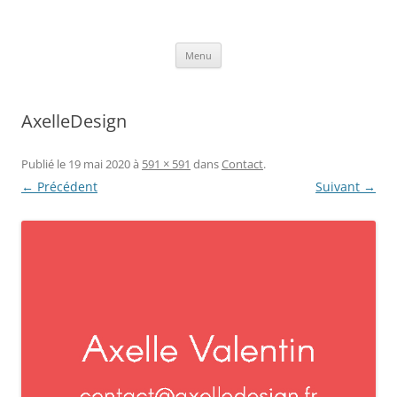
Aller
au
Axelle Design
contenu
Prints for fashion, deco and DIY.
Menu
AxelleDesign
Publié le
19 mai 2020
à
591 × 591
dans
Contact
.
← Précédent
Suivant →