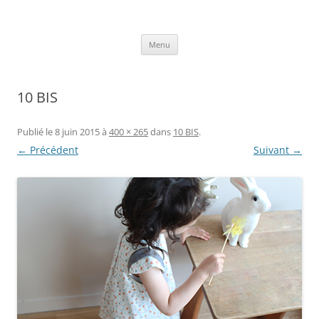
Aller
au
Axelle Design
contenu
Prints for fashion, deco and DIY.
Menu
10 BIS
Publié le
8 juin 2015
à
400 × 265
dans
10 BIS
.
← Précédent
Suivant →