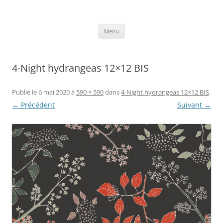
Aller
au
Axelle Design
contenu
Prints for fashion, deco and DIY.
Menu
4-Night hydrangeas 12×12 BIS
Publié le
6 mai 2020
à
590 × 590
dans
4-Night hydrangeas 12×12 BIS
.
← Précédent
Suivant →