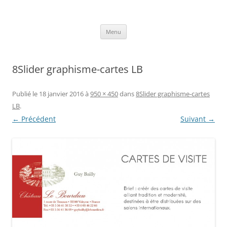
Aller
au
Axelle Design
contenu
Prints for fashion, deco and DIY.
Menu
8Slider graphisme-cartes LB
Publié le
18 janvier 2016
à
950 × 450
dans
8Slider graphisme-cartes
LB
.
← Précédent
Suivant →