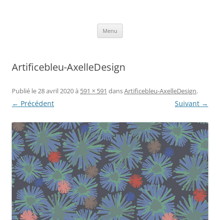
Aller
au
Axelle Design
contenu
Prints for fashion, deco and DIY.
Menu
Artificebleu-AxelleDesign
Publié le
28 avril 2020
à
591 × 591
dans
Artificebleu-AxelleDesign
.
← Précédent
Suivant →