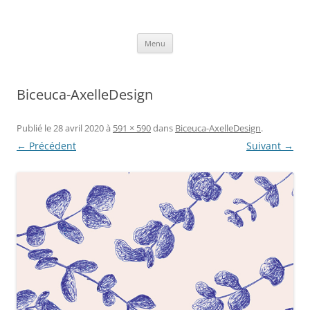
Aller
au
Axelle Design
contenu
Prints for fashion, deco and DIY.
Menu
Biceuca-AxelleDesign
Publié le
28 avril 2020
à
591 × 590
dans
Biceuca-AxelleDesign
.
← Précédent
Suivant →