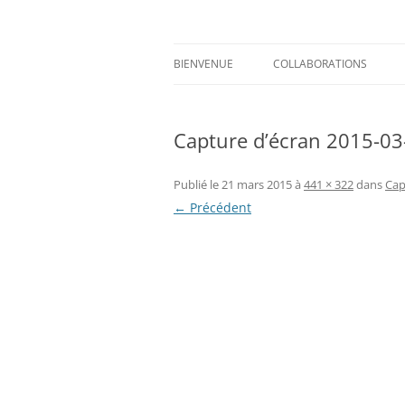
Aller
au
contenu
Prints for fashion, deco and DIY.
Axelle Design
BIENVENUE
COLLABORATIONS
Capture d’écran 2015-03
Publié le
21 mars 2015
à
441 × 322
dans
Cap
← Précédent