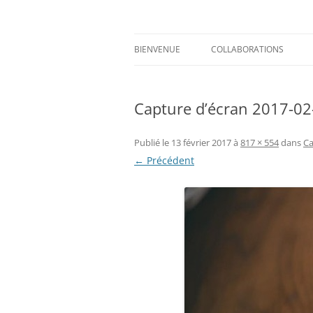
Aller
au
contenu
Prints for fashion, deco and DIY.
Axelle Design
BIENVENUE
COLLABORATIONS
Capture d’écran 2017-02
Publié le
13 février 2017
à
817 × 554
dans
Ca
← Précédent