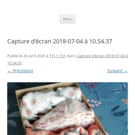
Aller
au
Axelle Design
contenu
Prints for fashion, deco and DIY.
Menu
Capture d’écran 2018-07-04 à 10.54.37
Publié le
20 avril 2020
à
771 × 731
dans
Capture d’écran 2018-07-04 à
10.54.37
.
← Précédent
Suivant →