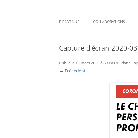
Aller
au
contenu
Prints for fashion, deco and DIY.
Axelle Design
BIENVENUE
COLLABORATIONS
Capture d’écran 2020-03
Publié le
17 mars 2020
à
633 × 613
dans
Cap
← Précédent