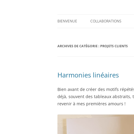
Aller
au
contenu
Prints for fashion, deco and DIY.
Axelle Design
BIENVENUE
COLLABORATIONS
ARCHIVES DE CATÉGORIE :
PROJETS CLIENTS
Harmonies linéaires
Bien avant de créer des motifs répété
déjà, souvent des tableaux abstraits, 
revenir à mes premières amours !