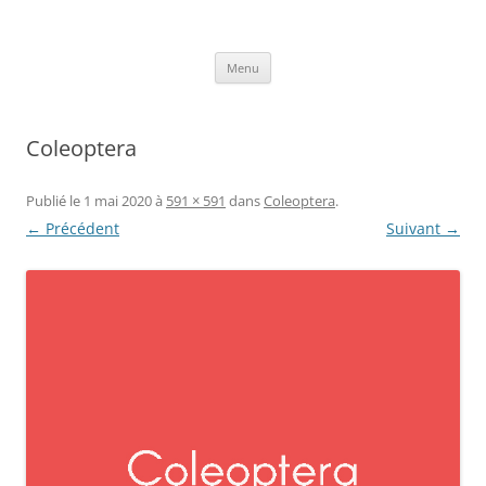
Aller
au
Axelle Design
contenu
Prints for fashion, deco and DIY.
Menu
Coleoptera
Publié le
1 mai 2020
à
591 × 591
dans
Coleoptera
.
← Précédent
Suivant →