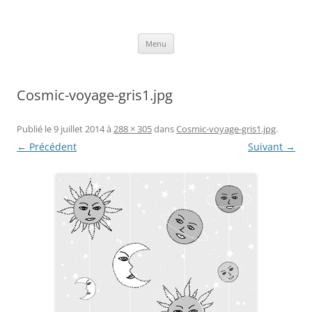
Aller
au
Axelle Design
contenu
Prints for fashion, deco and DIY.
Menu
Cosmic-voyage-gris1.jpg
Publié le
9 juillet 2014
à
288 × 305
dans
Cosmic-voyage-gris1.jpg
.
← Précédent
Suivant →