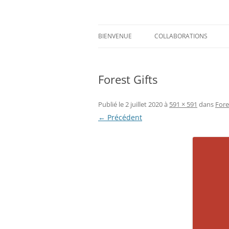
Aller
au
contenu
Prints for fashion, deco and DIY.
Axelle Design
BIENVENUE
COLLABORATIONS
Forest Gifts
Publié le
2 juillet 2020
à
591 × 591
dans
Fore
← Précédent