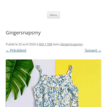
Aller
au
Axelle Design
contenu
Prints for fashion, deco and DIY.
Menu
Gingersnapsmy
Publié le
20 avril 2020
à
603 × 598
dans
Gingersnapsmy
.
← Précédent
Suivant →