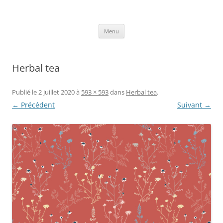
Aller
au
Axelle Design
contenu
Prints for fashion, deco and DIY.
Menu
Herbal tea
Publié le
2 juillet 2020
à
593 × 593
dans
Herbal tea
.
← Précédent
Suivant →