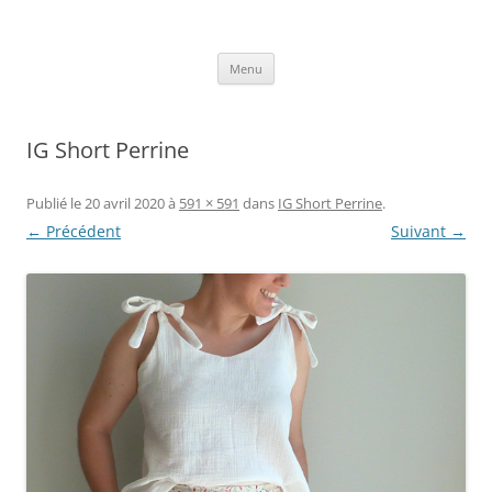
Aller
au
Axelle Design
contenu
Prints for fashion, deco and DIY.
Menu
IG Short Perrine
Publié le
20 avril 2020
à
591 × 591
dans
IG Short Perrine
.
← Précédent
Suivant →