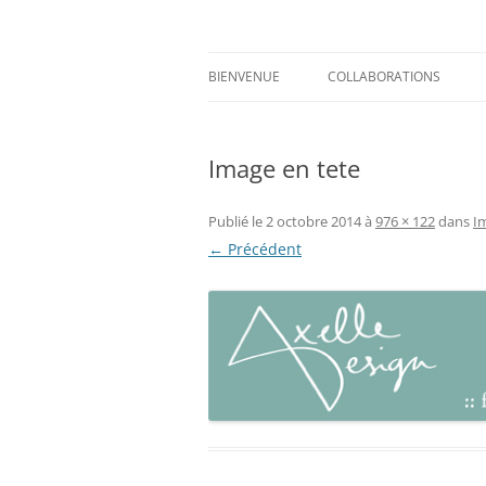
Aller
au
contenu
Prints for fashion, deco and DIY.
Axelle Design
BIENVENUE
COLLABORATIONS
Image en tete
Publié le
2 octobre 2014
à
976 × 122
dans
I
← Précédent