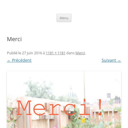
Aller
au
Axelle Design
contenu
Prints for fashion, deco and DIY.
Menu
Merci
Publié le
27 juin 2016
à
1181 × 1181
dans
Merci
.
← Précédent
Suivant →