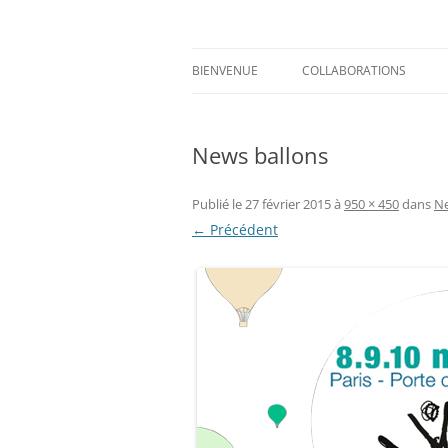
Aller
au
contenu
Prints for fashion, deco and DIY.
Axelle Design
BIENVENUE
COLLABORATIONS
News ballons
Publié le
27 février 2015
à
950 × 450
dans
Ne
← Précédent