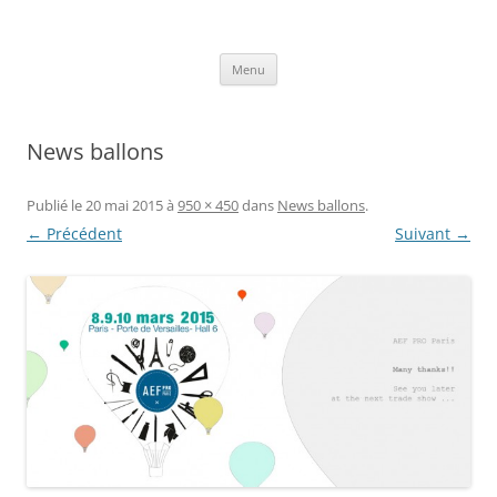
Aller
au
Axelle Design
contenu
Prints for fashion, deco and DIY.
Menu
News ballons
Publié le
20 mai 2015
à
950 × 450
dans
News ballons
.
← Précédent
Suivant →