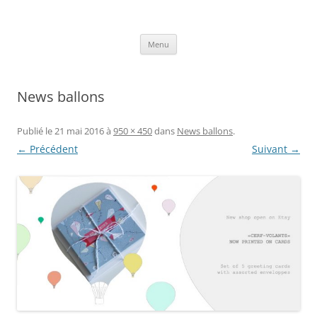
Aller
au
Axelle Design
contenu
Prints for fashion, deco and DIY.
Menu
News ballons
Publié le
21 mai 2016
à
950 × 450
dans
News ballons
.
← Précédent
Suivant →