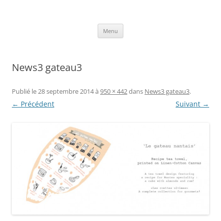
Aller
au
Axelle Design
contenu
Prints for fashion, deco and DIY.
Menu
News3 gateau3
Publié le
28 septembre 2014
à
950 × 442
dans
News3 gateau3
.
← Précédent
Suivant →