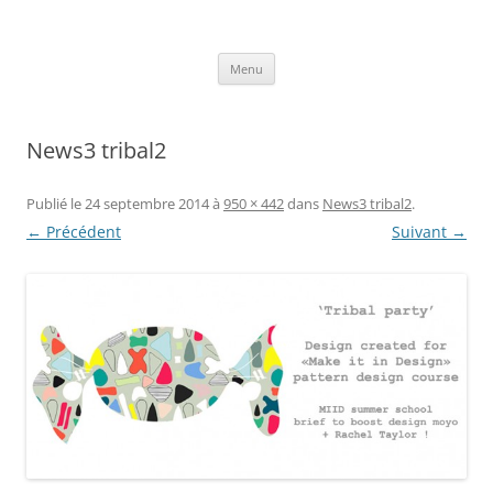
Aller
au
Axelle Design
contenu
Prints for fashion, deco and DIY.
Menu
News3 tribal2
Publié le
24 septembre 2014
à
950 × 442
dans
News3 tribal2
.
← Précédent
Suivant →