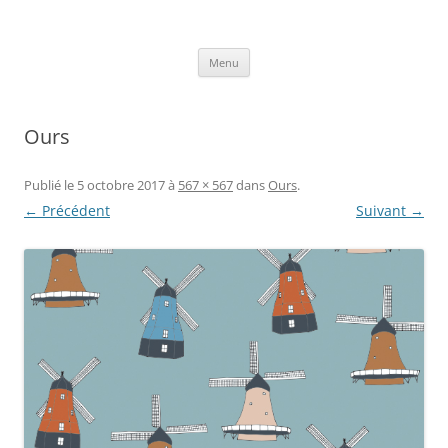
Aller
au
Axelle Design
contenu
Prints for fashion, deco and DIY.
Menu
Ours
Publié le
5 octobre 2017
à
567 × 567
dans
Ours
.
← Précédent
Suivant →