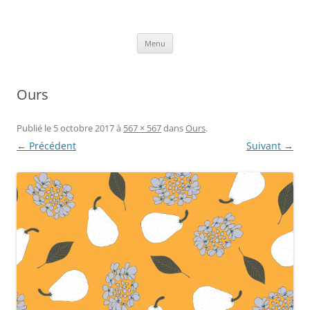
Aller
au
Axelle Design
contenu
Prints for fashion, deco and DIY.
Menu
Ours
Publié le
5 octobre 2017
à
567 × 567
dans
Ours
.
← Précédent
Suivant →