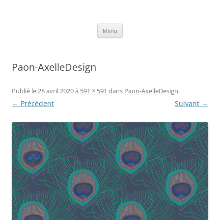
Aller
au
Axelle Design
contenu
Prints for fashion, deco and DIY.
Menu
Paon-AxelleDesign
Publié le
28 avril 2020
à
591 × 591
dans
Paon-AxelleDesign
.
← Précédent
Suivant →