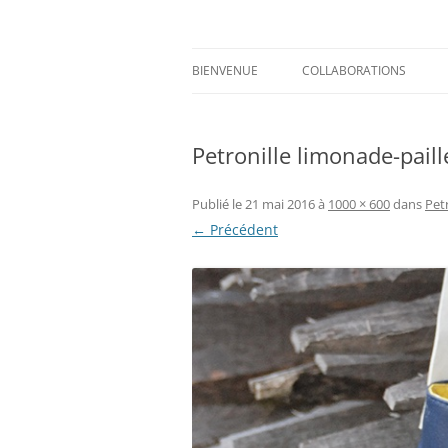
Aller
au
contenu
Prints for fashion, deco and DIY.
Axelle Design
BIENVENUE
COLLABORATIONS
Petronille limonade-paill
Publié le
21 mai 2016
à
1000 × 600
dans
Pet
← Précédent