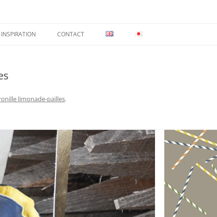
INSPIRATION
CONTACT
es
ronille limonade-pailles
.