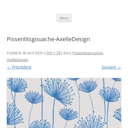
Aller
au
Axelle Design
contenu
Prints for fashion, deco and DIY.
Menu
Pissenlitsgouache-AxelleDesign
Publié le
28 avril 2020
à
591 × 591
dans
Pissenlitsgouache-
AxelleDesign
.
← Précédent
Suivant →