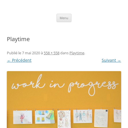
Aller
au
Axelle Design
contenu
Prints for fashion, deco and DIY.
Menu
Playtime
Publié le
7 mai 2020
à
558 × 558
dans
Playtime
.
← Précédent
Suivant →