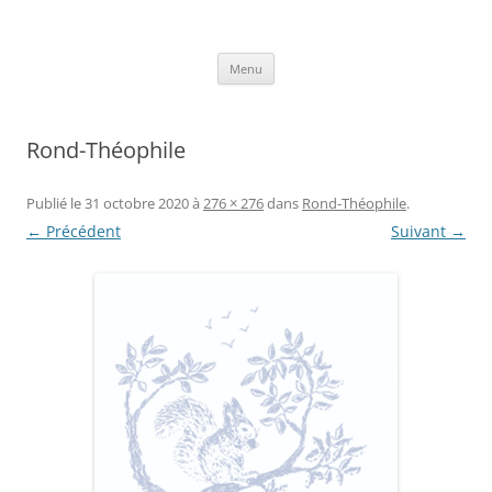
Aller
au
Axelle Design
contenu
Prints for fashion, deco and DIY.
Menu
Rond-Théophile
Publié le
31 octobre 2020
à
276 × 276
dans
Rond-Théophile
.
← Précédent
Suivant →