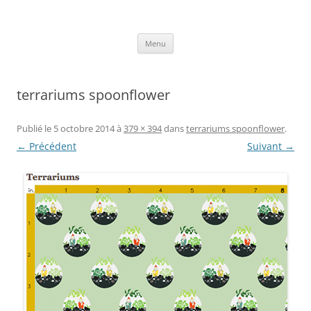
Aller
au
Axelle Design
contenu
Prints for fashion, deco and DIY.
Menu
terrariums spoonflower
Publié le
5 octobre 2014
à
379 × 394
dans
terrariums spoonflower
.
← Précédent
Suivant →