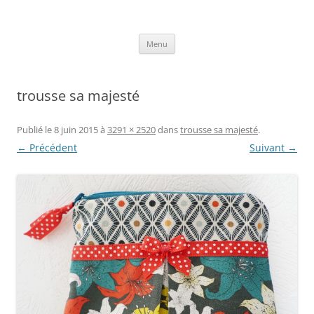
Aller
au
Axelle Design
contenu
Prints for fashion, deco and DIY.
Menu
trousse sa majesté
Publié le
8 juin 2015
à
3291 × 2520
dans
trousse sa majesté
.
← Précédent
Suivant →