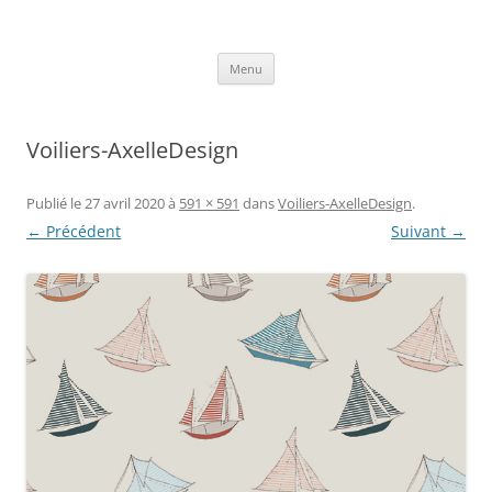
Aller
au
Axelle Design
contenu
Prints for fashion, deco and DIY.
Menu
Voiliers-AxelleDesign
Publié le
27 avril 2020
à
591 × 591
dans
Voiliers-AxelleDesign
.
← Précédent
Suivant →