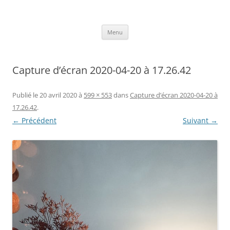
Aller
au
Axelle Design
contenu
Prints for fashion, deco and DIY.
Menu
Capture d’écran 2020-04-20 à 17.26.42
Publié le
20 avril 2020
à
599 × 553
dans
Capture d’écran 2020-04-20 à
17.26.42
.
← Précédent
Suivant →