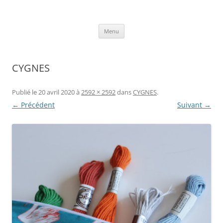
Aller
au
Axelle Design
contenu
Prints for fashion, deco and DIY.
Menu
CYGNES
Publié le
20 avril 2020
à
2592 × 2592
dans
CYGNES
.
← Précédent
Suivant →