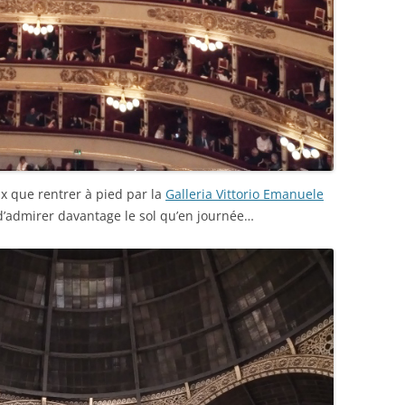
ux que rentrer à pied par la
Galleria Vittorio Emanuele
d’admirer davantage le sol qu’en journée…