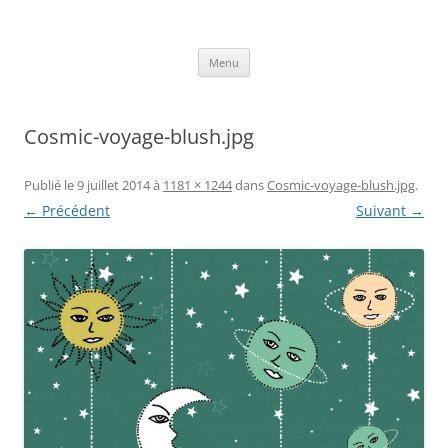
Aller
au
Axelle Design
contenu
Prints for fashion, deco and DIY.
Menu
Cosmic-voyage-blush.jpg
Publié le
9 juillet 2014
à
1181 × 1244
dans
Cosmic-voyage-blush.jpg
.
← Précédent
Suivant →