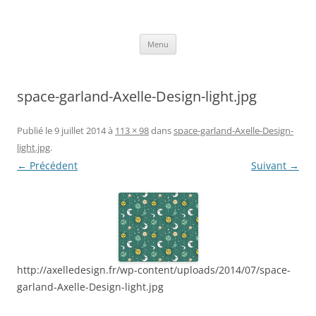
Aller
au
Axelle Design
contenu
Prints for fashion, deco and DIY.
Menu
space-garland-Axelle-Design-light.jpg
Publié le
9 juillet 2014
à
113 × 98
dans
space-garland-Axelle-Design-
light.jpg
.
← Précédent
Suivant →
http://axelledesign.fr/wp-content/uploads/2014/07/space-
garland-Axelle-Design-light.jpg